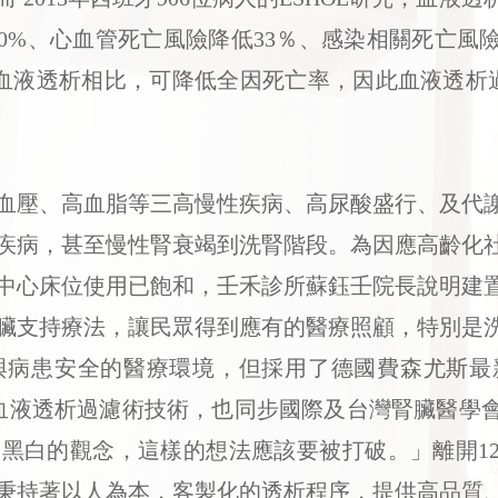
30%、心血管死亡風險降低33％、感染相關死亡風
規血液透析相比，可降低全因死亡率，因此血液透析過
壓、高血脂等三高慢性疾病、高尿酸盛行、及代謝
疾病，甚至慢性腎衰竭到洗腎階段。為因應高齡化
中心床位使用已飽和，壬禾診所蘇鈺壬院長說明建
臟支持療法，讓民眾得到應有的醫療照顧，特別是
與病患安全的醫療環境，但採用了德國費森尤斯最
佳的血液透析過濾術技術，也同步國際及台灣腎臟醫學
黑白的觀念，這樣的想法應該要被打破。」離開1
秉持著以人為本，客製化的透析程序，提供高品質