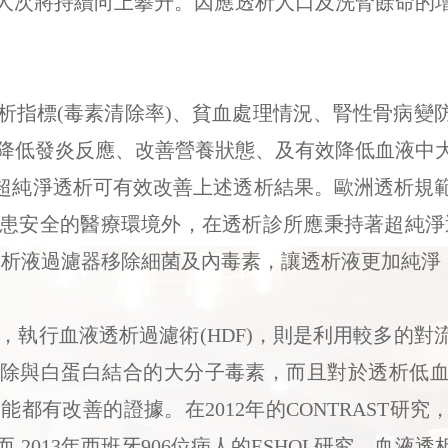
來透析人次將持續向上攀升。因應透析人口及洗腎餘命
指標(毒素清除率)、貧血處理情況、腎性骨病變
降低發炎反應、改善營養狀態、及有效降低血液中
過濾器進行超純淨透析可有效改善上述透析結果。歐洲透
患安全的醫療環境外，在透析診所應秉持著超純淨
透析液過濾器移除細菌及內毒素，讓透析液更加純淨
，執行血液透析過濾術(HDF)，則是利用較多的對
清除與白蛋白結合的大分子毒素，而且對於透析低
都有改善的證據。在2012年的CONTRAST研究
013年西班牙906位病人的ESHOL研究，血液透析