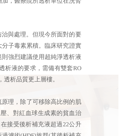
的增加，醫療院所透析單位在洗腎
防治與處理。但現今所面對的要
大分子毒素累積。臨床研究證實
析規範則強烈建議使用超純淨透析液
透析液的要求，需備有雙套RO
，透析品質更上層樓。
流原理，除了可移除高比例的肌
血壓、對紅血球生成素的貧血治
，在接受後析補充液超過22公升
過濾術(HDF)族群(其後析補充