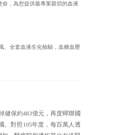
』使命，為您提供最專業親切的血液
風、全套血液生化檢驗，血糖血壓
健保約483億元，再度蟬聯國
王國。對照105年度，每百萬人透