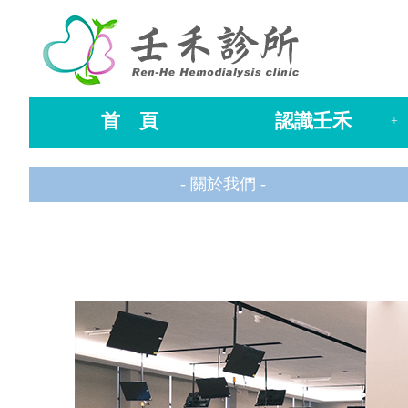
首 頁
認識壬禾
+
- 關於我們 -