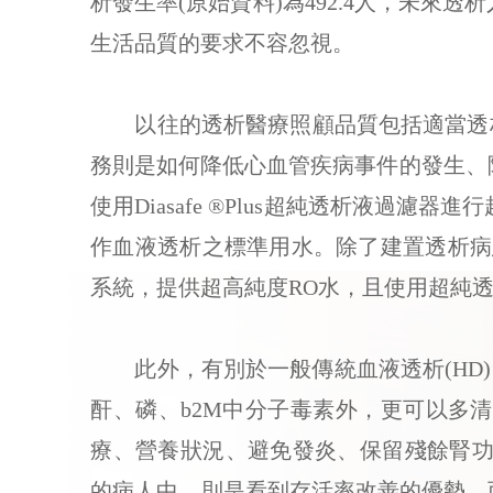
析發生率(原始資料)為492.4人，未
生活品質的要求不容忽視。
以往的透析醫療照顧品質包括適當透析
務則是如何降低心血管疾病事件的發生、
使用Diasafe ®Plus超純透析液
作血液透析之標準用水。除了建置透析病
系統，提供超高純度RO水，且使用超純
此外，有別於一般傳統血液透析(HD)
酐、磷、b2M中分子毒素外，更可以多
療、營養狀況、避免發炎、保留殘餘腎功能
的病人中，則是看到存活率改善的優勢。而 2