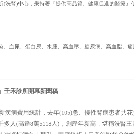
透析(洗腎)中心，秉持著『提供高品質、健康促進的醫療
染、血尿、蛋白尿、水腫、高血壓、糖尿病、高血脂、痛
」壬禾診所開幕新聞稿
病費用統計，去年(105)急、慢性腎病患者共花掉
千多人(高達8萬5118人)，創歷年新高，堪稱洗腎