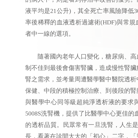
液平均是21公升)，其全死亡率風險降低
率後稀釋的血液透析過濾術(HDF)與常
者中一線的選項。
隨著國內老年人口變化，糖尿病、高血
制不佳到最後會傷害腎臟，造成慢性腎臟
腎之需求，並考量周遭醫學醫中醫院透析
保健、中段的積極控制治療、到後段的腎
與醫學中心同等級超純淨透析液的要求
5008S洗腎機，提供了比醫學中心更
的透析品質。民眾常有一旦洗腎，人生是
長，看著在診間大大的「初心」二字，「