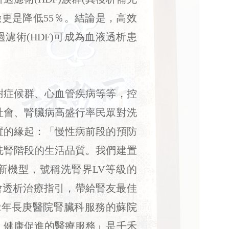
險更是降低55％。結論是，高效
濾術(HDF)可成為血液透析患
症候群、心血管疾病等等，控
社會、腎臟病高盛行率民眾對洗
置的緣起：「慢性病前段的預防
洗腎階段的生活品質。我們建置
新機型，號稱洗腎界LV等級的
會透析治療指引，帶給腎友最佳
2年長庚醫院腎臟科服務的蘇院
、健康促進的醫療服務」是壬禾