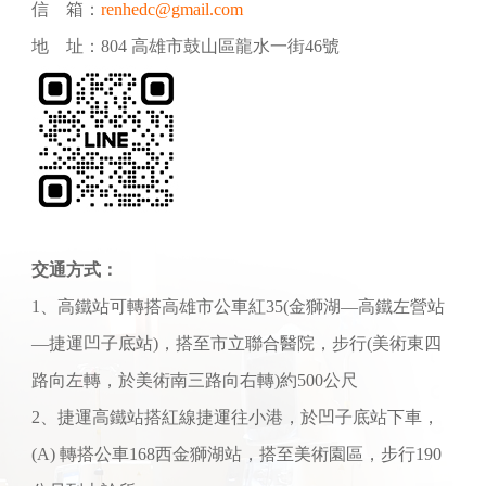
信 箱：
renhedc@gmail.com
地 址：804 高雄市鼓山區龍水一街46號
交通方式：
1、高鐵站可轉搭高雄市公車紅35(金獅湖—高鐵左營站
—捷運凹子底站)，搭至市立聯合醫院，步行(美術東四
路向左轉，於美術南三路向右轉)約500公尺
2、捷運高鐵站搭紅線捷運往小港，於凹子底站下車，
(A) 轉搭公車168西金獅湖站，搭至美術園區，步行190