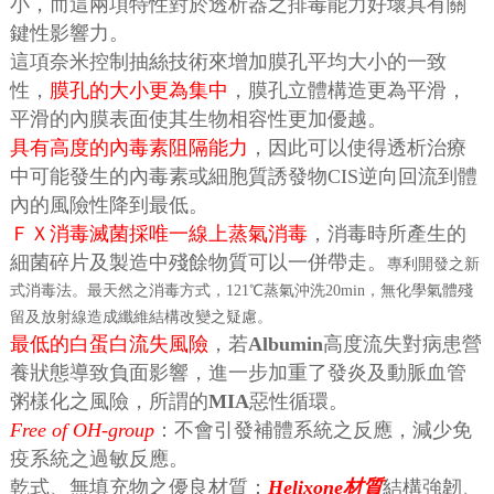
小，而這兩項特性對於透析器之排毒能力好壞具有關
鍵性影響力。
這項奈米控制抽絲技術來增加膜孔平均大小的一致
性，
膜孔的大小更為集中
，膜孔立體構造更為平滑，
平滑的內膜表面使其生物相容性更加優越。
具有高度的內毒素阻隔能力
，因此可以使得透析治療
中可能發生的內毒素或細胞質誘發物CIS逆向回流到體
內的風險性降到最低。
ＦＸ消毒滅菌採唯一線上蒸氣消毒
，消毒時所產生的
細菌碎片及製造中殘餘物質可以一併帶走。
專利開發之新
式消毒法。最天然之消毒方式，121℃蒸氣沖洗20min，無化學氣體殘
留及放射線造成纖維結構改變之疑慮。
最低的白蛋白流失風險
，若
Albumin
高度流失對病患營
養狀態導致負面影響，進一步加重了發炎及動脈血管
粥樣化之風險，所謂的
MIA
惡性循環。
Free of OH-group
：不會引發補體系統之反應，減少免
疫系統之過敏反應。
乾式、無填充物之優良材質：
Helixone材質
結構強韌、