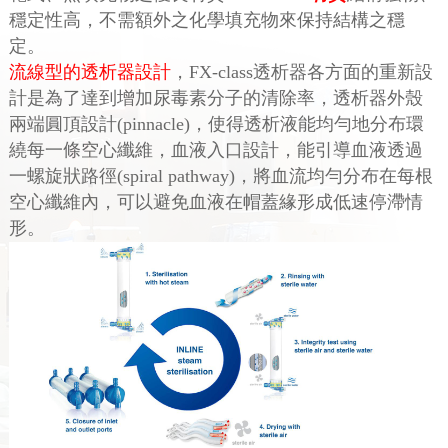
穩定性高，不需額外之化學填充物來保持結構之穩
定。
流線型的透析器設計
，FX-class透析器各方面的重新設
計是為了達到增加尿毒素分子的清除率，透析器外殼
兩端圓頂設計(pinnacle)，使得透析液能均勻地分布環
繞每一條空心纖維，血液入口設計，能引導血液透過
一螺旋狀路徑(spiral pathway)，將血流均勻分布在每根
空心纖維內，可以避免血液在帽蓋緣形成低速停滯情
形。