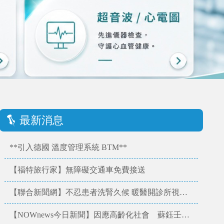
最新消息
**引入德國 溫度管理系統 BTM**
【福特旅行家】無障礙交通車免費接送
【聯合新聞網】不忍患者洗腎久候 暖醫開診所視病如親