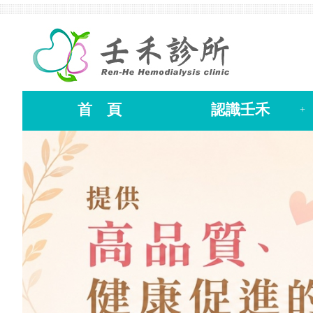
首 頁
認識壬禾
+