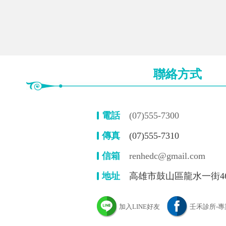
聯絡方式
電話
(07)555-7300
傳真
(07)555-7310
信箱
renhedc@gmail.com
地址
高雄市鼓山區龍水一街4
加入LINE好友
壬禾診所-