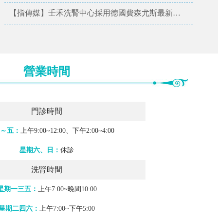
【NOWnews今日新聞】因應高齡化社會 蘇鈺壬、陳宗義實踐「人本」醫療品質
【指傳媒】壬禾洗腎中心採用德國費森尤斯最新血液透析洗腎機 嘉惠高雄市民
營業時間
門診時間
～五：
上午9:00~12:00、下午2:00~4:00
星期六、日：
休診
洗腎時間
星期一三五：
上午7:00~晚間10:00